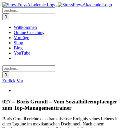
Zum
Inhalt
Suche
springen
nach:
Willkommen
Online Coaching
Vorträge
Shop
Blog
YouTube
Suche
nach:
Zurück
Vor
Zeige
grösseres
Bild
027 – Boris Grundl – Vom Sozialhilfeempfaenger
zum Top-Managementtrainer
Boris Grundl erlebte das dramatischste Ereignis seines Lebens in
einer Lagune im mexikanischen Dschungel. Nach einem