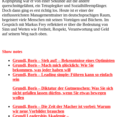
Kopfsprung war er von einer Sekunde auf die andere
querschnittgelähmt, ein Tetraplegiker und Sozialhilfeempfänger.
Doch dann ging es erst richtig los. Heute ist er einer der
einflussreichsten Managementtrainer im deutschsprachigen Raum,
begeistert viele Menschen mit seinen Vorträgen und Büchern. Im
Gespräch mit Markus Frey reflektiert er über die Bedeutung von
Sinn und Werten wie Freiheit, Respekt, Verantwortung und Geld
auf seinem Weg nach oben.
Show notes
Grundl, Boris – Steh auf! – Bekenntnisse eines Optimisten
Grundl, Boris – Mach mich glücklich: Wie Sie
bekommen, was jeder haben will
Grundl, Boris – Leading simple: Führen kann so einfach
sein
Grundl, Boris – Diktatur der Gutmenschen: Was Sie sich
nicht gefallen lassen dürfen, wenn Sie etwas bewegen
wollen
Grundl, Boris – Die Zeit der Macher ist vorbei: Warum
wir neue Vorbilder brauchen
Grundl Leadership Akademie –