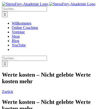
Zum
Inhalt
Suche
springen
nach:
Willkommen
Online Coaching
Vorträge
Shop
Blog
YouTube
Suche
nach:
Werte kosten – Nicht gelebte Werte
kosten mehr
Zurück
Werte kosten – Nicht gelebte Werte
kosten mehr