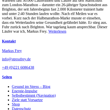
warteten fast 30.000 Läuferinnen und Läufer auf den Startschuss
zum London-Marathon – darunter ein 26-jähriger Sprachstudent aus
Brighton, der seit Jahresbeginn fast 2.000 Kilometer trainiert hatte
und unter 2:40 Stunden laufen wollte. Nach elf Meilen war es
vorbei. Kurz nach der Halbmarathon-Marke musste er einsehen,
dass ein Weiterlaufen seine Gesundheit gefährdet hätte. Er stieg aus.
Fuhr zurück nach Brighton. War tagelang kaum ansprechbar. Dieser
Läufer war ich, Markus Frey.
Weiterlesen
Kontakt
Markus Frey
info@stressfrey.de
+49 (0)221 6086438
Seiten
Gesund im Stress – Blog
Energie-Impulse
Selbstbestimmt (Navigation)
Ziele statt Vorsaetze
Shop
Datenschutz