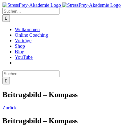
Zum
Inhalt
Suche
springen
nach:
Willkommen
Online Coaching
Vorträge
Shop
Blog
YouTube
Suche
nach:
Beitragsbild – Kompass
Zurück
Beitragsbild – Kompass