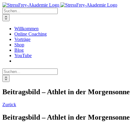
Zum
Inhalt
Suche
springen
nach:
Willkommen
Online Coaching
Vorträge
Shop
Blog
YouTube
Suche
nach:
Beitragsbild – Athlet in der Morgensonne
Zurück
Beitragsbild – Athlet in der Morgensonne