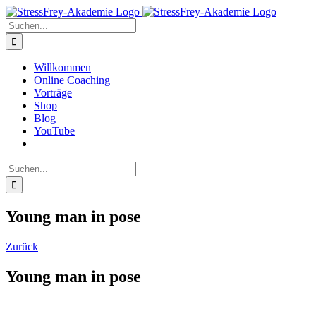
Zum
Inhalt
Suche
springen
nach:
Willkommen
Online Coaching
Vorträge
Shop
Blog
YouTube
Suche
nach:
Young man in pose
Zurück
Young man in pose