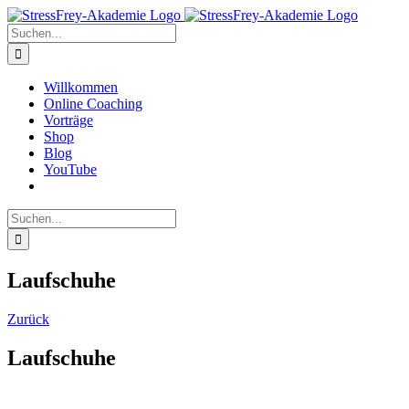
Zum
Inhalt
Suche
springen
nach:
Willkommen
Online Coaching
Vorträge
Shop
Blog
YouTube
Suche
nach:
Laufschuhe
Zurück
Laufschuhe