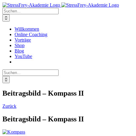
Zum
Inhalt
Suche
springen
nach:
Willkommen
Online Coaching
Vorträge
Shop
Blog
YouTube
Suche
nach:
Beitragsbild – Kompass II
Zurück
Beitragsbild – Kompass II