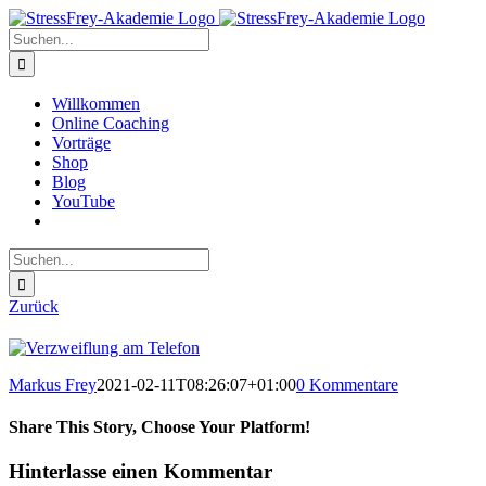
Zum
Inhalt
Suche
springen
nach:
Willkommen
Online Coaching
Vorträge
Shop
Blog
YouTube
Suche
nach:
Zurück
Markus Frey
2021-02-11T08:26:07+01:00
0 Kommentare
Share This Story, Choose Your Platform!
Hinterlasse einen Kommentar