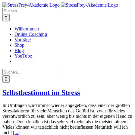
Zum
Inhalt
Suche
springen
nach:
Willkommen
Online Coaching
Vorträge
Shop
Blog
YouTube
Suche
nach:
Selbstbestimmt im Stress
In Umfragen wird immer wieder angegeben, dass einer der größten
Stressfaktoren für viele Menschen das Gefühl ist, zwar für vieles
verantwortlich zu sein, aber wenig bis nichts in der eigenen Hand zu
haben. Doch letztlich ist das sehr viel mehr, als die meisten ahnen.
Vieles können wir tatsächlich nicht beeinflussen Natürlich will ich
nicht
[...]