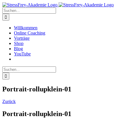
Zum
Inhalt
Suche
springen
nach:
Willkommen
Online Coaching
Vorträge
Shop
Blog
YouTube
Suche
nach:
Portrait-rollupklein-01
Zurück
Portrait-rollupklein-01