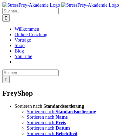
Zum
Inhalt
Suche
springen
nach:
Willkommen
Online Coaching
Vorträge
Shop
Blog
YouTube
Suche
nach:
FreyShop
Sortieren nach
Standardsortierung
Sortieren nach
Standardsortierung
Sortieren nach
Name
Sortieren nach
Preis
Sortieren nach
Datum
Sortieren nach
Beliebtheit