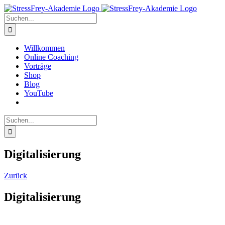
Zum
Inhalt
Suche
springen
nach:
Willkommen
Online Coaching
Vorträge
Shop
Blog
YouTube
Suche
nach:
Digitalisierung
Zurück
Digitalisierung