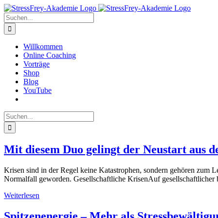
Zum
Inhalt
Suche
springen
nach:
Willkommen
Online Coaching
Vorträge
Shop
Blog
YouTube
Suche
nach:
Mit diesem Duo gelingt der Neustart aus d
Krisen sind in der Regel keine Katastrophen, sondern gehören zum Leb
Normalfall geworden. Gesellschaftliche KrisenAuf gesellschaftlicher b
Weiterlesen
Spitzenenergie – Mehr als Stressbewältigu