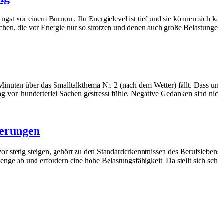
st vor einem Burnout. Ihr Energielevel ist tief und sie können sich ka
chen, die vor Energie nur so strotzen und denen auch große Belastung
Minuten über das Smalltalkthema Nr. 2 (nach dem Wetter) fällt. Dass un
 Tag von hunderterlei Sachen gestresst fühle. Negative Gedanken sind n
derungen
or stetig steigen, gehört zu den Standarderkenntnissen des Berufslebe
enge ab und erfordern eine hohe Belastungsfähigkeit. Da stellt sich sc