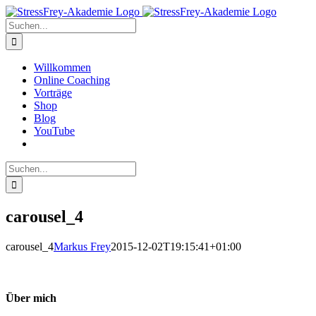
Zum
Inhalt
Suche
springen
nach:
Willkommen
Online Coaching
Vorträge
Shop
Blog
YouTube
Suche
nach:
carousel_4
carousel_4
Markus Frey
2015-12-02T19:15:41+01:00
Über mich