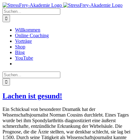
Zum
Inhalt
Suche
springen
nach:
Willkommen
Online Coaching
Vorträge
Shop
Blog
YouTube
Suche
nach:
Lachen ist gesund!
Ein Schicksal von besonderer Dramatik hat der
Wissenschaftsjournalist Norman Cousins durchlebt. Eines Tages
wurde bei ihm Spondylarthritis diagnostiziert eine äußerst
schmerzhafte, entzündliche Erkrankung der Wirbelsäule. Die
Prognose, die die Ärzte stellten, war denkbar schlecht, sie lag bei
1:500. Durch seine Tätigkeit als Wissenschaftsjournalist kannte