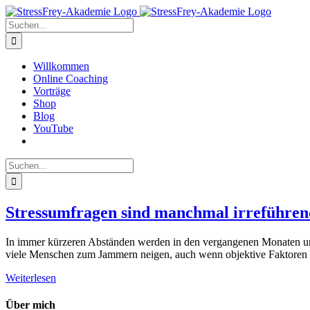
Zum
Inhalt
Suche
springen
nach:
Willkommen
Online Coaching
Vorträge
Shop
Blog
YouTube
Suche
nach:
Stressumfragen sind manchmal irreführen
In immer kürzeren Abständen werden in den vergangenen Monaten und
viele Menschen zum Jammern neigen, auch wenn objektive Faktoren sic
Weiterlesen
Über mich