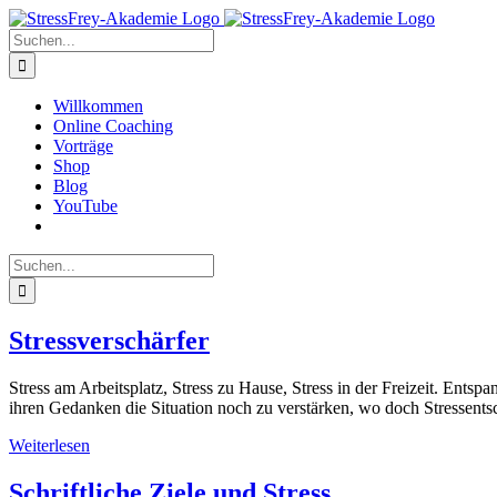
Zum
Inhalt
Suche
springen
nach:
Willkommen
Online Coaching
Vorträge
Shop
Blog
YouTube
Suche
nach:
Stressverschärfer
Stress am Arbeitsplatz, Stress zu Hause, Stress in der Freizeit. En
ihren Gedanken die Situation noch zu verstärken, wo doch Stressentsc
Weiterlesen
Schriftliche Ziele und Stress