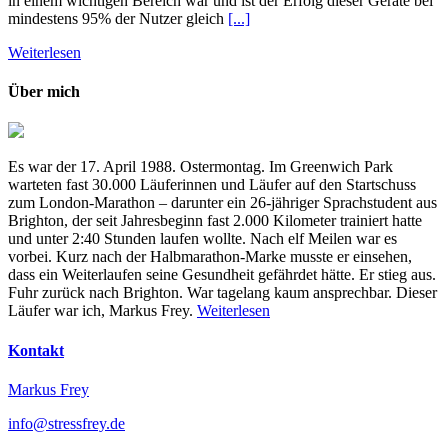
in einem wichtigen Bereich war und ist der Erfolg dieser Geräte bei
mindestens 95% der Nutzer gleich
[...]
Weiterlesen
Über mich
Es war der 17. April 1988. Ostermontag. Im Greenwich Park
warteten fast 30.000 Läuferinnen und Läufer auf den Startschuss
zum London-Marathon – darunter ein 26-jähriger Sprachstudent aus
Brighton, der seit Jahresbeginn fast 2.000 Kilometer trainiert hatte
und unter 2:40 Stunden laufen wollte. Nach elf Meilen war es
vorbei. Kurz nach der Halbmarathon-Marke musste er einsehen,
dass ein Weiterlaufen seine Gesundheit gefährdet hätte. Er stieg aus.
Fuhr zurück nach Brighton. War tagelang kaum ansprechbar. Dieser
Läufer war ich, Markus Frey.
Weiterlesen
Kontakt
Markus Frey
info@stressfrey.de