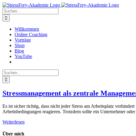
Zum
Inhalt
Suche
springen
nach:
Willkommen
Online Coaching
Vorträge
Shop
Blog
YouTube
Suche
nach:
Stressmanagement als zentrale Manageme
Es ist sicher richtig, dass nicht jeder Stress am Arbeitsplatz verhinder
Arbeitsbedingungen reagieren. Trotzdem sollte ein Unternehmer oder ei
Weiterlesen
Über mich