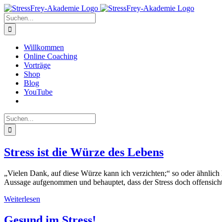
Zum
Inhalt
Suche
springen
nach:
Willkommen
Online Coaching
Vorträge
Shop
Blog
YouTube
Suche
nach:
Stress ist die Würze des Lebens
„Vielen Dank, auf diese Würze kann ich verzichten;“ so oder ähnlich
Aussage aufgenommen und behauptet, dass der Stress doch offensichtli
Weiterlesen
Gesund im Stress!