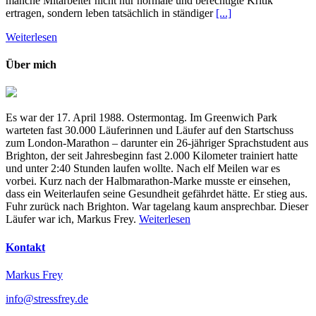
manche Mitarbeiter nicht nur normale und berechtigte Kritik
ertragen, sondern leben tatsächlich in ständiger
[...]
Weiterlesen
Über mich
Es war der 17. April 1988. Ostermontag. Im Greenwich Park
warteten fast 30.000 Läuferinnen und Läufer auf den Startschuss
zum London-Marathon – darunter ein 26-jähriger Sprachstudent aus
Brighton, der seit Jahresbeginn fast 2.000 Kilometer trainiert hatte
und unter 2:40 Stunden laufen wollte. Nach elf Meilen war es
vorbei. Kurz nach der Halbmarathon-Marke musste er einsehen,
dass ein Weiterlaufen seine Gesundheit gefährdet hätte. Er stieg aus.
Fuhr zurück nach Brighton. War tagelang kaum ansprechbar. Dieser
Läufer war ich, Markus Frey.
Weiterlesen
Kontakt
Markus Frey
info@stressfrey.de