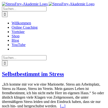
Zum
Inhalt
Suche
springen
nach:
Willkommen
Online Coaching
Vorträge
Shop
Blog
YouTube
Suche
nach:
Selbstbestimmt im Stress
„Ich komme mir vor wie eine Marionette. Stress am Arbeitsplatz,
Stress zu Hause, Stress im Verein. Mein ganzes Leben ist
fremdbestimmt, ich bin nicht mehr Herr im eigenen Haus.“ So oder
ähnlich klingen viele Klagen von Zeitgenossen, die unter
übermäßigem Stress leiden und den Eindruck haben, dass sie nur
noch hin- und hergeschubst werden.
[...]