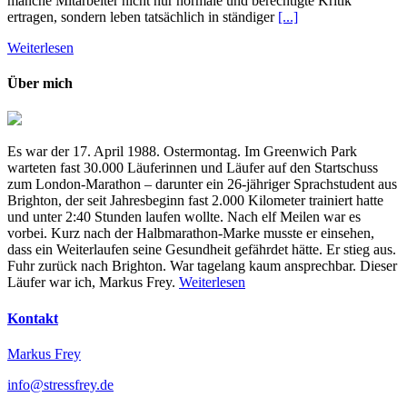
manche Mitarbeiter nicht nur normale und berechtigte Kritik
ertragen, sondern leben tatsächlich in ständiger
[...]
Weiterlesen
Über mich
Es war der 17. April 1988. Ostermontag. Im Greenwich Park
warteten fast 30.000 Läuferinnen und Läufer auf den Startschuss
zum London-Marathon – darunter ein 26-jähriger Sprachstudent aus
Brighton, der seit Jahresbeginn fast 2.000 Kilometer trainiert hatte
und unter 2:40 Stunden laufen wollte. Nach elf Meilen war es
vorbei. Kurz nach der Halbmarathon-Marke musste er einsehen,
dass ein Weiterlaufen seine Gesundheit gefährdet hätte. Er stieg aus.
Fuhr zurück nach Brighton. War tagelang kaum ansprechbar. Dieser
Läufer war ich, Markus Frey.
Weiterlesen
Kontakt
Markus Frey
info@stressfrey.de