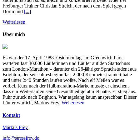
andernorts auch so akribisch und konzentriert arbeite. Oder der
Freiburger Trainer Christian Streich, der nach dem Spiel gegen
Dortmund
[...]
Weiterlesen
Über mich
Es war der 17. April 1988. Ostermontag. Im Greenwich Park
warteten fast 30.000 Läuferinnen und Läufer auf den Startschuss
zum London-Marathon – darunter ein 26-jähriger Sprachstudent aus
Brighton, der seit Jahresbeginn fast 2.000 Kilometer trainiert hatte
und unter 2:40 Stunden laufen wollte. Nach elf Meilen war es
vorbei. Kurz nach der Halbmarathon-Marke musste er einsehen,
dass ein Weiterlaufen seine Gesundheit gefährdet hätte. Er stieg aus.
Fuhr zurück nach Brighton. War tagelang kaum ansprechbar. Dieser
Läufer war ich, Markus Frey.
Weiterlesen
Kontakt
Markus Frey
info@stressfrey.de