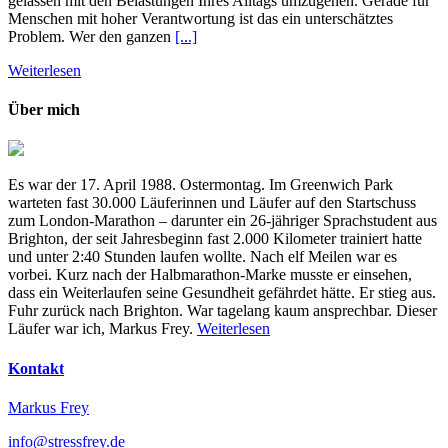
gelassen mit den Belastungen Ihres Alltags umzugehen. Gerade für
Menschen mit hoher Verantwortung ist das ein unterschätztes
Problem. Wer den ganzen
[...]
Weiterlesen
Über mich
Es war der 17. April 1988. Ostermontag. Im Greenwich Park
warteten fast 30.000 Läuferinnen und Läufer auf den Startschuss
zum London-Marathon – darunter ein 26-jähriger Sprachstudent aus
Brighton, der seit Jahresbeginn fast 2.000 Kilometer trainiert hatte
und unter 2:40 Stunden laufen wollte. Nach elf Meilen war es
vorbei. Kurz nach der Halbmarathon-Marke musste er einsehen,
dass ein Weiterlaufen seine Gesundheit gefährdet hätte. Er stieg aus.
Fuhr zurück nach Brighton. War tagelang kaum ansprechbar. Dieser
Läufer war ich, Markus Frey.
Weiterlesen
Kontakt
Markus Frey
info@stressfrey.de