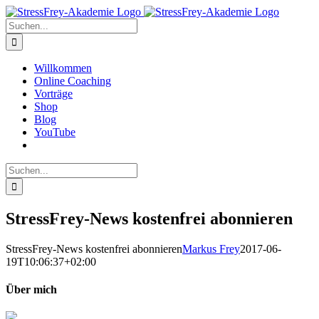
Zum
Inhalt
Suche
springen
nach:
Willkommen
Online Coaching
Vorträge
Shop
Blog
YouTube
Suche
nach:
StressFrey-News kostenfrei abonnieren
StressFrey-News kostenfrei abonnieren
Markus Frey
2017-06-
19T10:06:37+02:00
Über mich