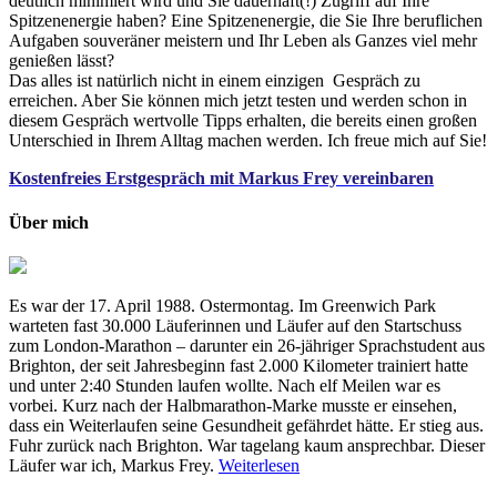
deutlich minimiert wird und Sie dauerhaft(!) Zugriff auf Ihre
Spitzenenergie haben? Eine Spitzenenergie, die Sie Ihre beruflichen
Aufgaben souveräner meistern und Ihr Leben als Ganzes viel mehr
genießen lässt?
Das alles ist natürlich nicht in einem einzigen Gespräch zu
erreichen. Aber Sie können mich jetzt testen und werden schon in
diesem Gespräch wertvolle Tipps erhalten, die bereits einen großen
Unterschied in Ihrem Alltag machen werden. Ich freue mich auf Sie!
Kostenfreies Erstgespräch mit Markus Frey vereinbaren
Über mich
Es war der 17. April 1988. Ostermontag. Im Greenwich Park
warteten fast 30.000 Läuferinnen und Läufer auf den Startschuss
zum London-Marathon – darunter ein 26-jähriger Sprachstudent aus
Brighton, der seit Jahresbeginn fast 2.000 Kilometer trainiert hatte
und unter 2:40 Stunden laufen wollte. Nach elf Meilen war es
vorbei. Kurz nach der Halbmarathon-Marke musste er einsehen,
dass ein Weiterlaufen seine Gesundheit gefährdet hätte. Er stieg aus.
Fuhr zurück nach Brighton. War tagelang kaum ansprechbar. Dieser
Läufer war ich, Markus Frey.
Weiterlesen