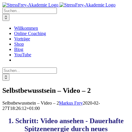
Zum
Inhalt
Suche
springen
nach:
Willkommen
Online Coaching
Vorträge
Shop
Blog
YouTube
Suche
nach:
Selbstbewusstsein – Video – 2
Selbstbewusstsein – Video – 2
Markus Frey
2020-02-
27T18:26:12+01:00
1. Schritt: Video ansehen - Dauerhafte
Spitzenenergie durch neues