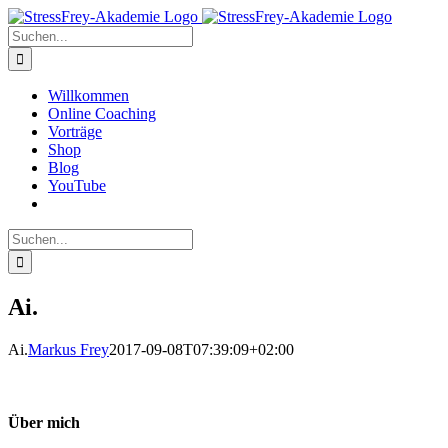
Zum
Inhalt
Suche
springen
nach:
Willkommen
Online Coaching
Vorträge
Shop
Blog
YouTube
Suche
nach:
Ai.
Ai.
Markus Frey
2017-09-08T07:39:09+02:00
Über mich