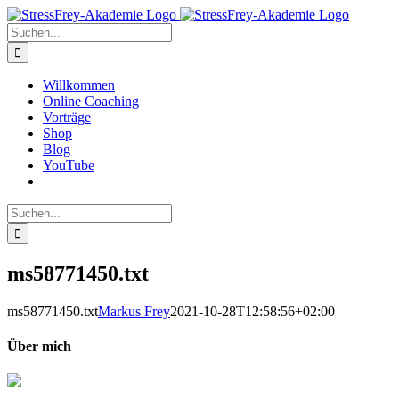
Zum
Inhalt
Suche
springen
nach:
Willkommen
Online Coaching
Vorträge
Shop
Blog
YouTube
Suche
nach:
ms58771450.txt
ms58771450.txt
Markus Frey
2021-10-28T12:58:56+02:00
Über mich