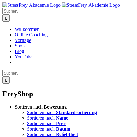
Zum
Inhalt
Suche
springen
nach:
Willkommen
Online Coaching
Vorträge
Shop
Blog
YouTube
Suche
nach:
FreyShop
Sortieren nach
Bewertung
Sortieren nach
Standardsortierung
Sortieren nach
Name
Sortieren nach
Preis
Sortieren nach
Datum
Sortieren nach
Beliebtheit