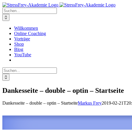
Zum
Inhalt
Suche
springen
nach:
Willkommen
Online Coaching
Vorträge
Shop
Blog
YouTube
Suche
nach:
Dankesseite – double – optin – Startseite
Dankesseite – double – optin – Startseite
Markus Frey
2019-02-21T20