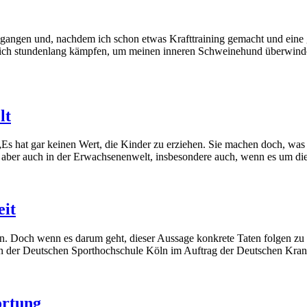
egangen und, nachdem ich schon etwas Krafttraining gemacht und eine 
 ich stundenlang kämpfen, um meinen inneren Schweinehund überwinden?
lt
s hat gar keinen Wert, die Kinder zu erziehen. Sie machen doch, was die
aber auch in der Erwachsenenwelt, insbesondere auch, wenn es um die 
eit
n. Doch wenn es darum geht, dieser Aussage konkrete Taten folgen zu 
die von der Deutschen Sporthochschule Köln im Auftrag der Deutschen K
ortung