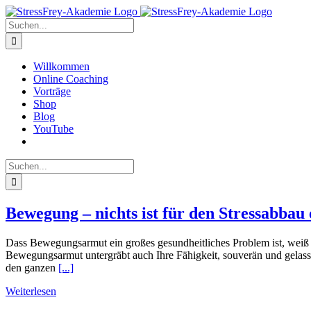
Zum
Inhalt
Suche
springen
nach:
Willkommen
Online Coaching
Vorträge
Shop
Blog
YouTube
Suche
nach:
Bewegung – nichts ist für den Stressabbau 
Dass Bewegungsarmut ein großes gesundheitliches Problem ist, weiß h
Bewegungsarmut untergräbt auch Ihre Fähigkeit, souverän und gelass
den ganzen
[...]
Weiterlesen