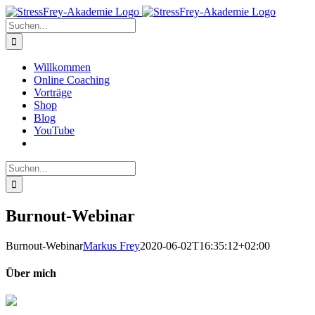
Zum
Inhalt
Suche
springen
nach:
Willkommen
Online Coaching
Vorträge
Shop
Blog
YouTube
Suche
nach:
Burnout-Webinar
Burnout-Webinar
Markus Frey
2020-06-02T16:35:12+02:00
Über mich