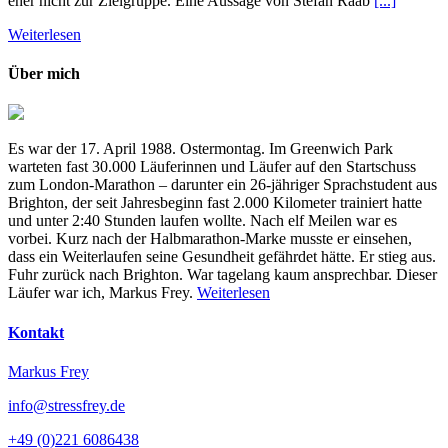
eher nicht zur Zielgruppe. Eine Aussage von Stefan Raab
[...]
Weiterlesen
Über mich
Es war der 17. April 1988. Ostermontag. Im Greenwich Park
warteten fast 30.000 Läuferinnen und Läufer auf den Startschuss
zum London-Marathon – darunter ein 26-jähriger Sprachstudent aus
Brighton, der seit Jahresbeginn fast 2.000 Kilometer trainiert hatte
und unter 2:40 Stunden laufen wollte. Nach elf Meilen war es
vorbei. Kurz nach der Halbmarathon-Marke musste er einsehen,
dass ein Weiterlaufen seine Gesundheit gefährdet hätte. Er stieg aus.
Fuhr zurück nach Brighton. War tagelang kaum ansprechbar. Dieser
Läufer war ich, Markus Frey.
Weiterlesen
Kontakt
Markus Frey
info@stressfrey.de
+49 (0)221 6086438