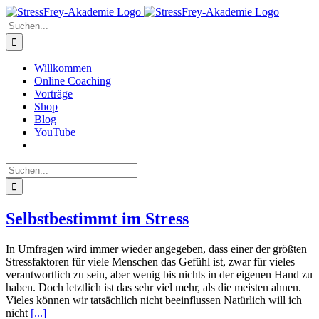
Zum
Inhalt
Suche
springen
nach:
Willkommen
Online Coaching
Vorträge
Shop
Blog
YouTube
Suche
nach:
Selbstbestimmt im Stress
In Umfragen wird immer wieder angegeben, dass einer der größten
Stressfaktoren für viele Menschen das Gefühl ist, zwar für vieles
verantwortlich zu sein, aber wenig bis nichts in der eigenen Hand zu
haben. Doch letztlich ist das sehr viel mehr, als die meisten ahnen.
Vieles können wir tatsächlich nicht beeinflussen Natürlich will ich
nicht
[...]