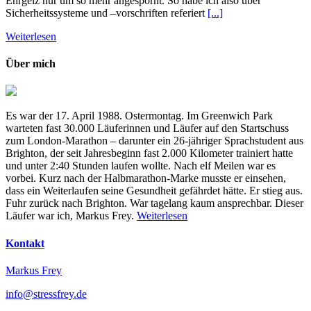
Ehrgeiz nur um so mehr angespornt. So habe ich also über
Sicherheitssysteme und –vorschriften referiert
[...]
Weiterlesen
Über mich
Es war der 17. April 1988. Ostermontag. Im Greenwich Park
warteten fast 30.000 Läuferinnen und Läufer auf den Startschuss
zum London-Marathon – darunter ein 26-jähriger Sprachstudent aus
Brighton, der seit Jahresbeginn fast 2.000 Kilometer trainiert hatte
und unter 2:40 Stunden laufen wollte. Nach elf Meilen war es
vorbei. Kurz nach der Halbmarathon-Marke musste er einsehen,
dass ein Weiterlaufen seine Gesundheit gefährdet hätte. Er stieg aus.
Fuhr zurück nach Brighton. War tagelang kaum ansprechbar. Dieser
Läufer war ich, Markus Frey.
Weiterlesen
Kontakt
Markus Frey
info@stressfrey.de