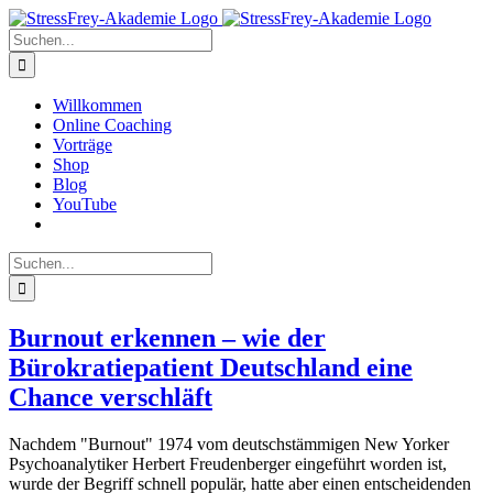
Zum
Inhalt
Suche
springen
nach:
Willkommen
Online Coaching
Vorträge
Shop
Blog
YouTube
Suche
nach:
Burnout erkennen – wie der
Bürokratiepatient Deutschland eine
Chance verschläft
Nachdem "Burnout" 1974 vom deutschstämmigen New Yorker
Psychoanalytiker Herbert Freudenberger eingeführt worden ist,
wurde der Begriff schnell populär, hatte aber einen entscheidenden