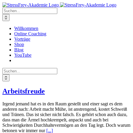
Zum
Inhalt
Suche
springen
nach:
Willkommen
Online Coaching
Vorträge
Shop
Blog
YouTube
Suche
nach:
Arbeitsfreude
Irgend jemand hat es in den Raum gestellt und einer sagt es dem
anderen nach: Arbeit macht Mühe, ist anstrengend, kostet Schweiß
und Tränen. Das ist sicher nicht falsch. Es gehört schon auch dazu,
dass man die Ärmel hochkrempelt, anpackt und auch bei
Schwierigkeiten Durchhaltevermögen an den Tag legt. Doch warum
betonen wir immer nur
[...]