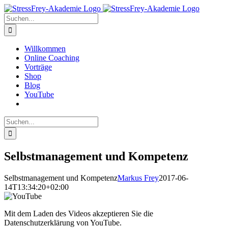
Zum
Inhalt
Suche
springen
nach:
Willkommen
Online Coaching
Vorträge
Shop
Blog
YouTube
Suche
nach:
Selbstmanagement und Kompetenz
Selbstmanagement und Kompetenz
Markus Frey
2017-06-
14T13:34:20+02:00
Mit dem Laden des Videos akzeptieren Sie die
Datenschutzerklärung von YouTube.