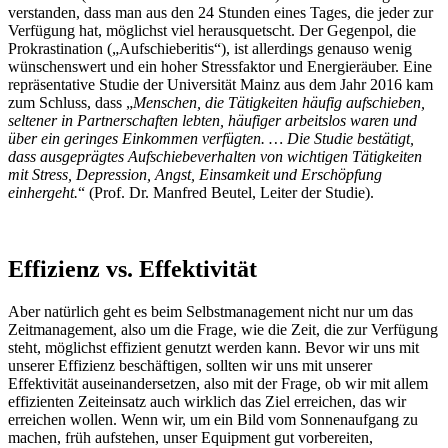
verstanden, dass man aus den 24 Stunden eines Tages, die jeder zur
Verfügung hat, möglichst viel herausquetscht. Der Gegenpol, die
Prokrastination („Aufschieberitis“), ist allerdings genauso wenig
wünschenswert und ein hoher Stressfaktor und Energieräuber. Eine
repräsentative Studie der Universität Mainz aus dem Jahr 2016 kam
zum Schluss, dass „
Menschen, die Tätigkeiten häufig aufschieben,
seltener in Partnerschaften lebten, häufiger arbeitslos waren und
über ein geringes Einkommen verfügten. … Die Studie bestätigt,
dass ausgeprägtes Aufschiebeverhalten von wichtigen Tätigkeiten
mit Stress, Depression, Angst, Einsamkeit und Erschöpfung
einhergeht.
“ (Prof. Dr. Manfred Beutel, Leiter der Studie).
Effizienz vs. Effektivität
Aber natürlich geht es beim Selbstmanagement nicht nur um das
Zeitmanagement, also um die Frage, wie die Zeit, die zur Verfügung
steht, möglichst effizient genutzt werden kann. Bevor wir uns mit
unserer Effizienz beschäftigen, sollten wir uns mit unserer
Effektivität auseinandersetzen, also mit der Frage, ob wir mit allem
effizienten Zeiteinsatz auch wirklich das Ziel erreichen, das wir
erreichen wollen. Wenn wir, um ein Bild vom Sonnenaufgang zu
machen, früh aufstehen, unser Equipment gut vorbereiten,