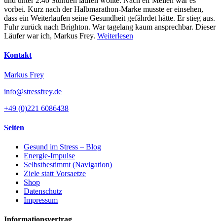
und unter 2:40 Stunden laufen wollte. Nach elf Meilen war es
vorbei. Kurz nach der Halbmarathon-Marke musste er einsehen,
dass ein Weiterlaufen seine Gesundheit gefährdet hätte. Er stieg aus.
Fuhr zurück nach Brighton. War tagelang kaum ansprechbar. Dieser
Läufer war ich, Markus Frey.
Weiterlesen
Kontakt
Markus Frey
info@stressfrey.de
+49 (0)221 6086438
Seiten
Gesund im Stress – Blog
Energie-Impulse
Selbstbestimmt (Navigation)
Ziele statt Vorsaetze
Shop
Datenschutz
Impressum
Informationsvertrag