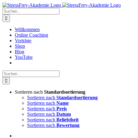
Zum
Inhalt
Suche
springen
nach:
Willkommen
Online Coaching
Vorträge
Shop
Blog
YouTube
Suche
nach:
Sortieren nach
Standardsortierung
Sortieren nach
Standardsortierung
Sortieren nach
Name
Sortieren nach
Preis
Sortieren nach
Datum
Sortieren nach
Beliebtheit
Sortieren nach
Bewertung