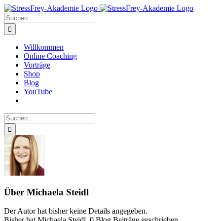
Zum
Inhalt
Suche
springen
nach:
Willkommen
Online Coaching
Vorträge
Shop
Blog
YouTube
Suche
nach:
Über
Michaela Steidl
Der Autor hat bisher keine Details angegeben.
Bisher hat Michaela Steidl, 0 Blog Beiträge geschrieben.