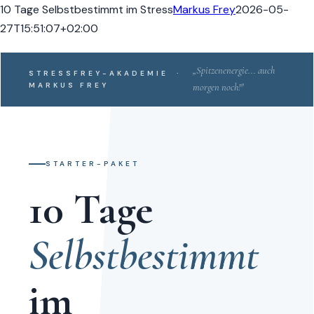
Zum
10 Tage Selbstbestimmt im Stress
Markus Frey
2026-05-
Inhalt
27T15:51:07+02:00
springen
„Spitzenenergie... auch
STRESSFREY-AKADEMIE ·
MARKUS FREY
morgen noch!"
STARTER-PAKET
10 Tage
Selbstbestimmt
im