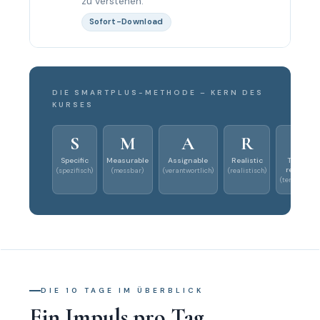
zu verstehen.
Sofort-Download
DIE SMARTPLUS-METHODE – KERN DES
KURSES
S
M
A
R
T
Specific
Measurable
Assignable
Realistic
Time-
related
(spezifisch)
(messbar)
(verantwortlich)
(realistisch)
(terminiert)
DIE 10 TAGE IM ÜBERBLICK
Ein Impuls pro Tag.