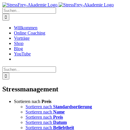
Zum
Inhalt
Suche
springen
nach:
Willkommen
Online Coaching
Vorträge
Shop
Blog
YouTube
Suche
nach:
Stressmanagement
Sortieren nach
Preis
Sortieren nach
Standardsortierung
Sortieren nach
Name
Sortieren nach
Preis
Sortieren nach
Datum
Sortieren nach
Beliebtheit