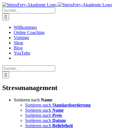
Zum
Inhalt
Suche
springen
nach:
Willkommen
Online Coaching
Vorträge
Shop
Blog
YouTube
Suche
nach:
Stressmanagement
Sortieren nach
Name
Sortieren nach
Standardsortierung
Sortieren nach
Name
Sortieren nach
Preis
Sortieren nach
Datum
Sortieren nach
Beliebtheit