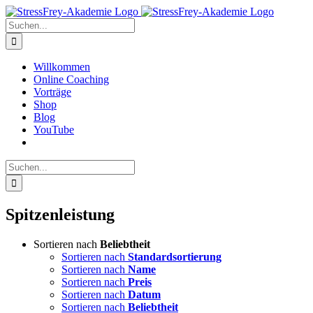
Zum
Inhalt
Suche
springen
nach:
Willkommen
Online Coaching
Vorträge
Shop
Blog
YouTube
Suche
nach:
Spitzenleistung
Sortieren nach
Beliebtheit
Sortieren nach
Standardsortierung
Sortieren nach
Name
Sortieren nach
Preis
Sortieren nach
Datum
Sortieren nach
Beliebtheit