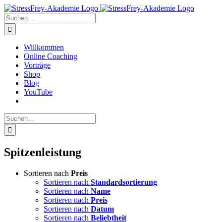
Zum
Inhalt
Suche
springen
nach:
Willkommen
Online Coaching
Vorträge
Shop
Blog
YouTube
Suche
nach:
Spitzenleistung
Sortieren nach
Preis
Sortieren nach
Standardsortierung
Sortieren nach
Name
Sortieren nach
Preis
Sortieren nach
Datum
Sortieren nach
Beliebtheit