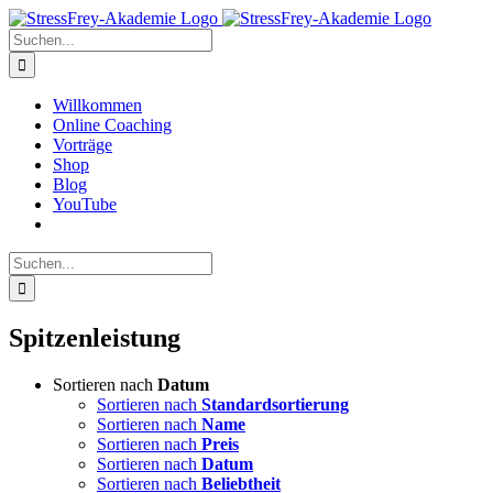
Zum
Inhalt
Suche
springen
nach:
Willkommen
Online Coaching
Vorträge
Shop
Blog
YouTube
Suche
nach:
Spitzenleistung
Sortieren nach
Datum
Sortieren nach
Standardsortierung
Sortieren nach
Name
Sortieren nach
Preis
Sortieren nach
Datum
Sortieren nach
Beliebtheit