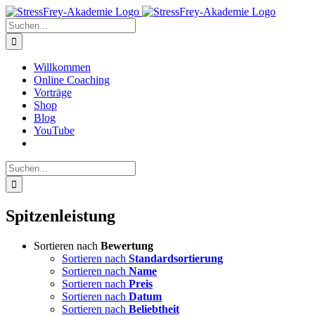
Zum
Inhalt
Suche
springen
nach:
Willkommen
Online Coaching
Vorträge
Shop
Blog
YouTube
Suche
nach:
Spitzenleistung
Sortieren nach
Bewertung
Sortieren nach
Standardsortierung
Sortieren nach
Name
Sortieren nach
Preis
Sortieren nach
Datum
Sortieren nach
Beliebtheit