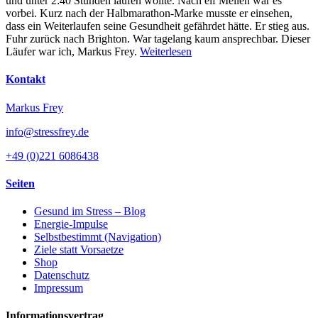
und unter 2:40 Stunden laufen wollte. Nach elf Meilen war es
vorbei. Kurz nach der Halbmarathon-Marke musste er einsehen,
dass ein Weiterlaufen seine Gesundheit gefährdet hätte. Er stieg aus.
Fuhr zurück nach Brighton. War tagelang kaum ansprechbar. Dieser
Läufer war ich, Markus Frey.
Weiterlesen
Kontakt
Markus Frey
info@stressfrey.de
+49 (0)221 6086438
Seiten
Gesund im Stress – Blog
Energie-Impulse
Selbstbestimmt (Navigation)
Ziele statt Vorsaetze
Shop
Datenschutz
Impressum
Informationsvertrag