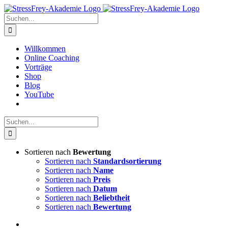
Zum
Inhalt
Suche
springen
nach:
Willkommen
Online Coaching
Vorträge
Shop
Blog
YouTube
Suche
nach:
Sortieren nach
Bewertung
Sortieren nach
Standardsortierung
Sortieren nach
Name
Sortieren nach
Preis
Sortieren nach
Datum
Sortieren nach
Beliebtheit
Sortieren nach
Bewertung